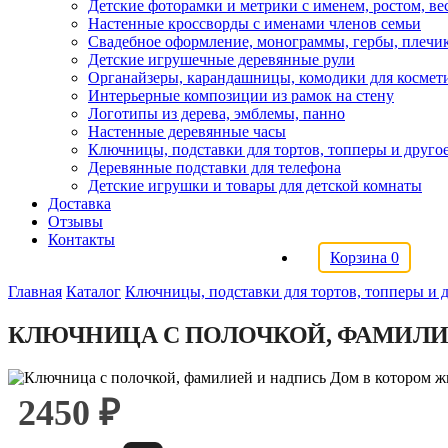
Детские фоторамки и метрики с именем, ростом, в
Настенные кроссворды с именами членов семьи
Свадебное оформление, монограммы, гербы, плечи
Детские игрушечные деревянные рули
Органайзеры, карандашницы, комодики для космет
Интерьерные композиции из рамок на стену
Логотипы из дерева, эмблемы, панно
Настенные деревянные часы
Ключницы, подставки для тортов, топперы и друго
Деревянные подставки для телефона
Детские игрушки и товары для детской комнаты
Доставка
Отзывы
Контакты
Корзина
0
Главная
Каталог
Ключницы, подставки для тортов, топперы и 
КЛЮЧНИЦА С ПОЛОЧКОЙ, ФАМИЛИ
2450 ₽