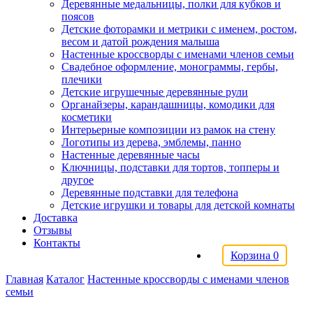
Деревянные медальницы, полки для кубков и
поясов
Детские фоторамки и метрики с именем, ростом,
весом и датой рождения малыша
Настенные кроссворды с именами членов семьи
Свадебное оформление, монограммы, гербы,
плечики
Детские игрушечные деревянные рули
Органайзеры, карандашницы, комодики для
косметики
Интерьерные композиции из рамок на стену
Логотипы из дерева, эмблемы, панно
Настенные деревянные часы
Ключницы, подставки для тортов, топперы и
другое
Деревянные подставки для телефона
Детские игрушки и товары для детской комнаты
Доставка
Отзывы
Контакты
Корзина
0
Главная
Каталог
Настенные кроссворды с именами членов
семьи