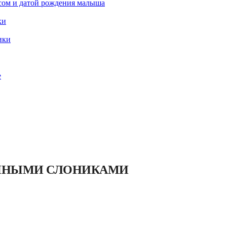
есом и датой рождения малыша
ки
ики
е
ЕННЫМИ СЛОНИКАМИ