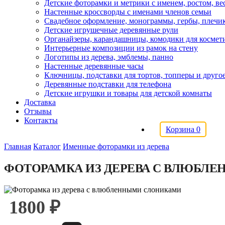
Детские фоторамки и метрики с именем, ростом, в
Настенные кроссворды с именами членов семьи
Свадебное оформление, монограммы, гербы, плечи
Детские игрушечные деревянные рули
Органайзеры, карандашницы, комодики для космет
Интерьерные композиции из рамок на стену
Логотипы из дерева, эмблемы, панно
Настенные деревянные часы
Ключницы, подставки для тортов, топперы и друго
Деревянные подставки для телефона
Детские игрушки и товары для детской комнаты
Доставка
Отзывы
Контакты
Корзина
0
Главная
Каталог
Именные фоторамки из дерева
ФОТОРАМКА ИЗ ДЕРЕВА С ВЛЮБЛ
1800 ₽