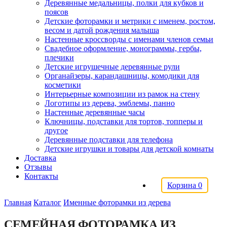
Деревянные медальницы, полки для кубков и
поясов
Детские фоторамки и метрики с именем, ростом,
весом и датой рождения малыша
Настенные кроссворды с именами членов семьи
Свадебное оформление, монограммы, гербы,
плечики
Детские игрушечные деревянные рули
Органайзеры, карандашницы, комодики для
косметики
Интерьерные композиции из рамок на стену
Логотипы из дерева, эмблемы, панно
Настенные деревянные часы
Ключницы, подставки для тортов, топперы и
другое
Деревянные подставки для телефона
Детские игрушки и товары для детской комнаты
Доставка
Отзывы
Контакты
Корзина
0
Главная
Каталог
Именные фоторамки из дерева
СЕМЕЙНАЯ ФОТОРАМКА ИЗ