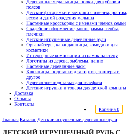
Деревянные медальницы, полки для кубков и
поясов
Детские фоторамки и метрики с именем, ростом,
весом и датой рождения малыша
Настенные кроссворды с именами членов семьи
Свадебное оформление, монограммы, гербы,
плечики
Детские игрушечные деревянные рули
Органайзеры, карандашницы, комодики для
косметики
Интерьерные композиции из рамок на стену
Логотипы из дерева, эмблемы, панно
Настенные деревянные часы
Ключницы, подставки для тортов, топперы и
другое
Деревянные подставки для телефона
Детские игрушки и товары для детской комнаты
Доставка
Отзывы
Контакты
Корзина
0
Главная
Каталог
Детские игрушечные деревянные рули
ДЕТСКИЙ ИГРУШЕЧНЫЙ РУЛЬ С