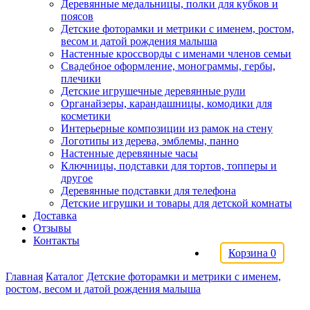
Деревянные медальницы, полки для кубков и
поясов
Детские фоторамки и метрики с именем, ростом,
весом и датой рождения малыша
Настенные кроссворды с именами членов семьи
Свадебное оформление, монограммы, гербы,
плечики
Детские игрушечные деревянные рули
Органайзеры, карандашницы, комодики для
косметики
Интерьерные композиции из рамок на стену
Логотипы из дерева, эмблемы, панно
Настенные деревянные часы
Ключницы, подставки для тортов, топперы и
другое
Деревянные подставки для телефона
Детские игрушки и товары для детской комнаты
Доставка
Отзывы
Контакты
Корзина
0
Главная
Каталог
Детские фоторамки и метрики с именем,
ростом, весом и датой рождения малыша