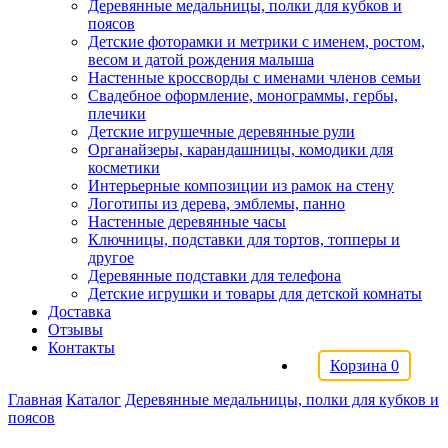
Деревянные медальницы, полки для кубков и
поясов
Детские фоторамки и метрики с именем, ростом,
весом и датой рождения малыша
Настенные кроссворды с именами членов семьи
Свадебное оформление, монограммы, гербы,
плечики
Детские игрушечные деревянные рули
Органайзеры, карандашницы, комодики для
косметики
Интерьерные композиции из рамок на стену
Логотипы из дерева, эмблемы, панно
Настенные деревянные часы
Ключницы, подставки для тортов, топперы и
другое
Деревянные подставки для телефона
Детские игрушки и товары для детской комнаты
Доставка
Отзывы
Контакты
Корзина
0
Главная
Каталог
Деревянные медальницы, полки для кубков и
поясов